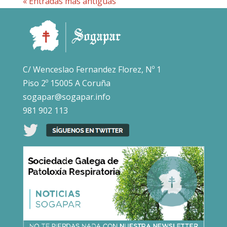
« Entradas más antiguas
C/ Wenceslao Fernandez Florez, Nº 1
Piso 2º 15005 A Coruña
sogapar@sogapar.info
981 902 113